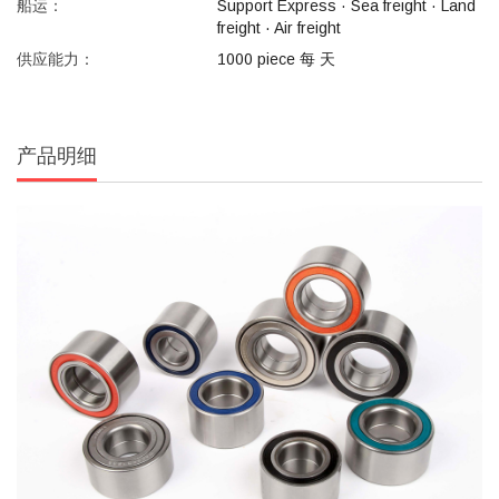
船运：
Support Express · Sea freight · Land
freight · Air freight
供应能力：
1000 piece 每 天
产品明细